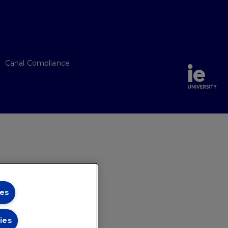
Canal Compliance
es
ies