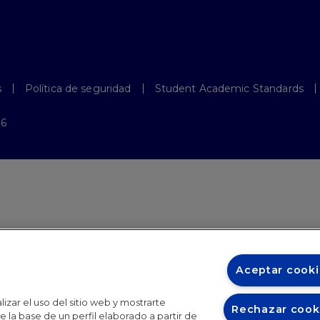
s
Política de seguridad
Student Academic Standards
26
Aceptar cooki
izar el uso del sitio web y mostrarte
Rechazar cook
 la base de un perfil elaborado a partir de